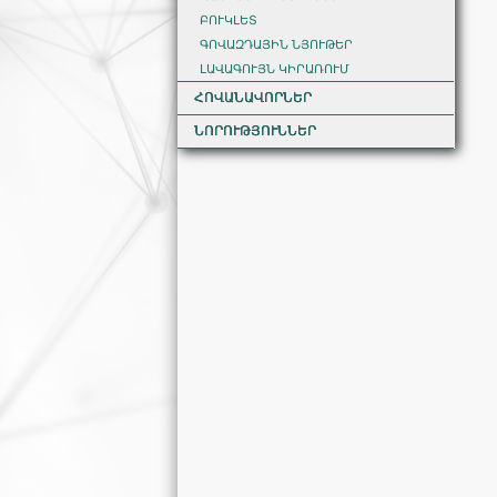
ԲՈՒԿԼԵՏ
ԳՈՎԱԶԴԱՅԻՆ ՆՅՈՒԹԵՐ
ԼԱՎԱԳՈՒՅՆ ԿԻՐԱՌՈՒՄ
ՀՈՎԱՆԱՎՈՐՆԵՐ
ՆՈՐՈՒԹՅՈՒՆՆԵՐ