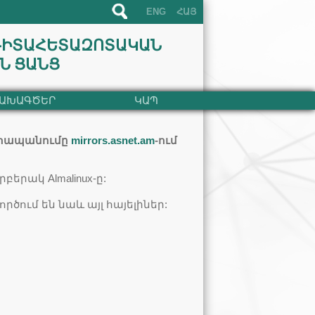
ENG
ՀԱՅ
ԳԻՏԱՀԵՏԱԶՈՏԱԿԱՆ
Ն ՑԱՆՑ
ԱԽԱԳԾԵՐ
ԿԱՊ
պահապանումը
mirrors.asnet.am
-ում
երակ Almalinux-ը:
րծում են նաև այլ հայելիներ: