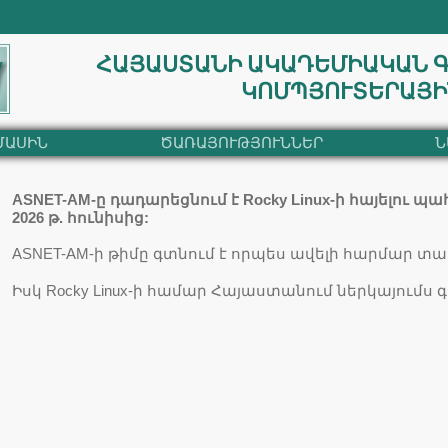
ՀԱՅԱՍՏԱՆԻ ԱԿԱԴԵՄԻԱԿԱՆ 
ԿՈՄՊՅՈՒՏԵՐԱՅԻ
ՄԱՍԻՆ
ԾԱՌԱՅՈՒԹՅՈՒՆՆԵՐ
Ն
ASNET-AM-ը դադարեցնում է Rocky Linux-ի հայելու 
2026 թ. հունիսից:
ASNET-AM-ի թիմը գտնում է որպես ավելի հարմար տարբ
Իսկ Rocky Linux-ի համար Հայաստանում ներկայումս գո