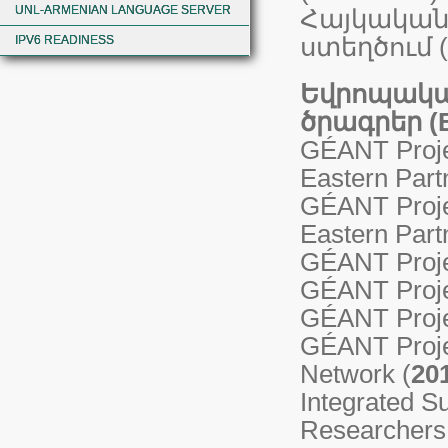
UNL-ARMENIAN LANGUAGE SERVER
Հայկական
ստեղծում (
IPV6 READINESS
Եվրոպակա
ծրագրեր (
GÉANT Proje
Eastern Part
GÉANT Proje
Eastern Part
GÉANT Proje
GÉANT Proje
GÉANT Proje
GÉANT Proje
Network (
20
Integrated S
Researchers 