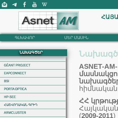
ՀԱՅԱ
ԳԼԽԱՎՈՐ
ՄԵՐ ՄԱՍԻՆ
Նախագծ
ՆԱԽԱԳԾԵՐ
ASNET-AM-
GÉANT PROJECT
մասնակցո
EAPCONNECT
նախագծերի
BSI
հիմնական 
PORTA OPTICA
HP-SEE
ՀՀ կրթութ
ՀԱՇՎՈՂԱԿԱՆ ԳՐԻԴ
Հայկական
ARMCLUSTER
(
2009-2011
)