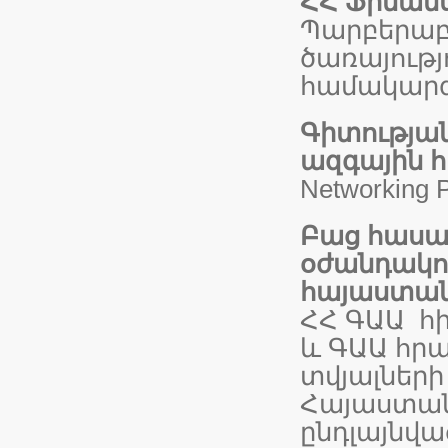
ՀՀ
Ֆինանս
Պարբերաբ
ծառայությ
համակարգի
Գիտությա
ազգային 
Networking Pr
Բաց հասա
օժանդակո
հայաստան
ՀՀ ԳԱԱ հ
և ԳԱԱ հր
տվյալների
Հայաստան
ընդլայնվա