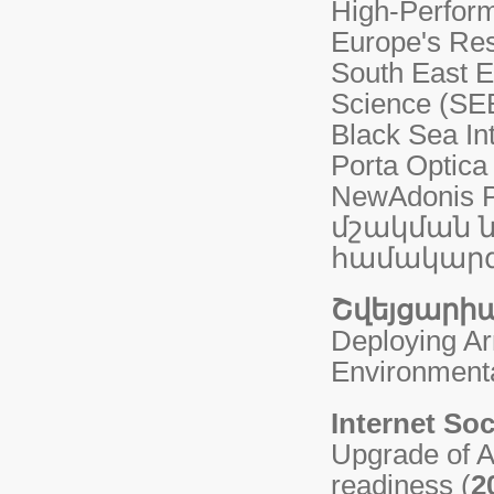
High-Perform
Europe's Re
South East Eu
Science (SE
Black Sea In
Porta Optica
NewAdonis 
մշակման 
համակարգ
Շվեյցարի
Deploying Ar
Environment
Internet So
Upgrade of A
readiness (
2