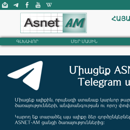
ՀԱՅԱ
ԳԼԽԱՎՈՐ
ՄԵՐ ՄԱՍԻՆ